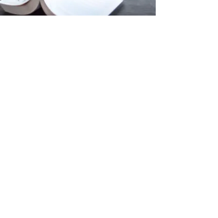
Meine Expertise – Ihr
Vorteil
Mit über 20 Jahren Erfahrung im Bereich
Insolvenzrecht stehe ich Ihnen als
erfahrener Rechtsanwalt zur Seite, um
Unternehmen in schwierigen Zeiten den
Weg zu einer erfolgreichen Sanierung zu
ebnen.
In der heutigen schnelllebigen
Wirtschaftswelt können Unternehmen
unerwartet in finanzielle Schwierigkeiten
geraten. Eine professionelle und
strategische Unternehmenssanierung ist in
solchen Situationen von entscheidender
Bedeutung. Hier komme ich ins Spiel. Als
vom Handelsgericht Wien bestellter