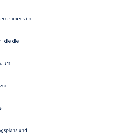
nternehmens im
, die die
n, um
 von
e
ngsplans und