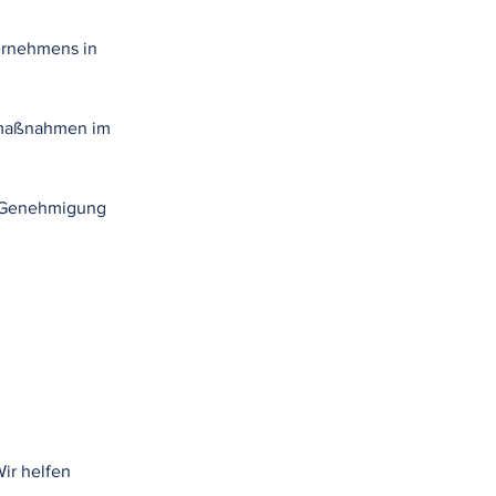
ernehmens in
smaßnahmen im
n Genehmigung
ir helfen